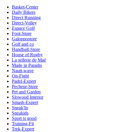
Basket-Center
Daily Bikers
Direct Running
Direct-Volley
Espace Golf
Foot-Store
Galoppostore
Golf and co
Handball-Store
House of Rugby
La sellerie de Maé
Made in Paradis
Nauti-wave
On-Fight
Padel-Expert
Pecheur-Store
Pet and Garden
Slowood Interior
Smash-Expert
Sneak'In
Sneakids
Sport is good
Training-Fit
Trek-Expert