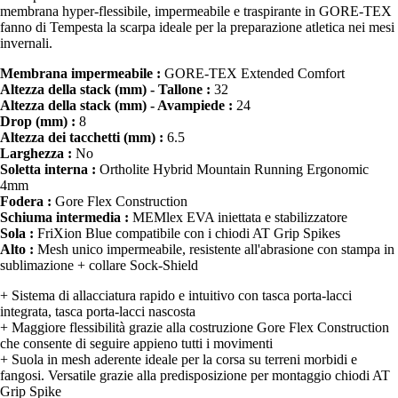
membrana hyper-flessibile, impermeabile e traspirante in GORE-TEX
fanno di Tempesta la scarpa ideale per la preparazione atletica nei mesi
invernali.
Membrana impermeabile :
GORE-TEX Extended Comfort
Altezza della stack (mm) - Tallone :
32
Altezza della stack (mm) - Avampiede :
24
Drop (mm) :
8
Altezza dei tacchetti (mm) :
6.5
Larghezza :
No
Soletta interna :
Ortholite Hybrid Mountain Running Ergonomic
4mm
Fodera :
Gore Flex Construction
Schiuma intermedia :
MEMlex EVA iniettata e stabilizzatore
Sola :
FriXion Blue compatibile con i chiodi AT Grip Spikes
Alto :
Mesh unico impermeabile, resistente all'abrasione con stampa in
sublimazione + collare Sock-Shield
+ Sistema di allacciatura rapido e intuitivo con tasca porta-lacci
integrata, tasca porta-lacci nascosta
+ Maggiore flessibilità grazie alla costruzione Gore Flex Construction
che consente di seguire appieno tutti i movimenti
+ Suola in mesh aderente ideale per la corsa su terreni morbidi e
fangosi. Versatile grazie alla predisposizione per montaggio chiodi AT
Grip Spike