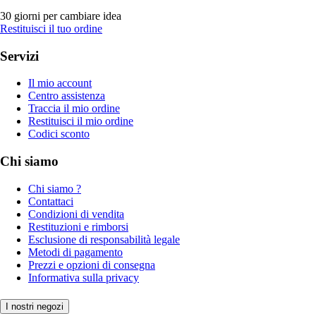
30 giorni per cambiare idea
Restituisci il tuo ordine
Servizi
Il mio account
Centro assistenza
Traccia il mio ordine
Restituisci il mio ordine
Codici sconto
Chi siamo
Chi siamo ?
Contattaci
Condizioni di vendita
Restituzioni e rimborsi
Esclusione di responsabilità legale
Metodi di pagamento
Prezzi e opzioni di consegna
Informativa sulla privacy
I nostri negozi