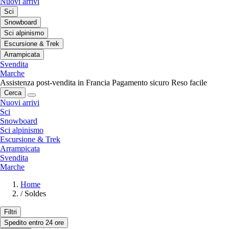
Nuovi arrivi
Sci
Snowboard
Sci alpinismo
Escursione & Trek
Arrampicata
Svendita
Marche
Assistenza post-vendita in Francia
Pagamento sicuro
Reso facile
Cerca
Nuovi arrivi
Sci
Snowboard
Sci alpinismo
Escursione & Trek
Arrampicata
Svendita
Marche
Home
/
Soldes
Filtri
Spedito entro 24 ore