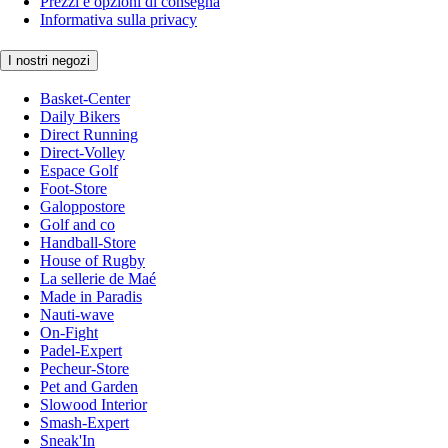
Prezzi e opzioni di consegna
Informativa sulla privacy
I nostri negozi
Basket-Center
Daily Bikers
Direct Running
Direct-Volley
Espace Golf
Foot-Store
Galoppostore
Golf and co
Handball-Store
House of Rugby
La sellerie de Maé
Made in Paradis
Nauti-wave
On-Fight
Padel-Expert
Pecheur-Store
Pet and Garden
Slowood Interior
Smash-Expert
Sneak'In