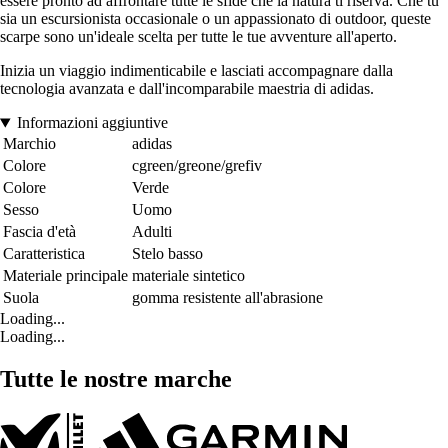
essere pronto ad affrontare tutte le sfide che la natura ti riserva. Che tu
sia un escursionista occasionale o un appassionato di outdoor, queste
scarpe sono un'ideale scelta per tutte le tue avventure all'aperto.
Inizia un viaggio indimenticabile e lasciati accompagnare dalla
tecnologia avanzata e dall'incomparabile maestria di adidas.
Informazioni aggiuntive
Marchio
adidas
Colore
cgreen/greone/grefiv
Colore
Verde
Sesso
Uomo
Fascia d'età
Adulti
Caratteristica
Stelo basso
Materiale principale
materiale sintetico
Suola
gomma resistente all'abrasione
Loading...
Loading...
Tutte le nostre marche