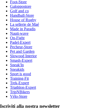
Foot-Store
Galoppostore
Golf and co
Handball-Store
House of Rugby
La sellerie de Maé
Made in Paradis
Nauti-wave
On-Fight
Padel-Expert
Pecheur-Store
Pet and Garden
Slowood Interior
Smash-Expert
Sneak'In
Sneakids
Sport is good
Training-Fit
Trek-Expert
Triathlon-Expert
TripNBikers
Vélo-Store
Iscriviti alla nostra newsletter