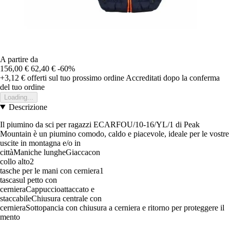
A partire da
156,00 €
62,40 €
-60%
+3,12 €
offerti sul tuo prossimo ordine
Accreditati dopo la conferma
del tuo ordine
Loading...
Descrizione
Il piumino da sci per ragazzi ECARFOU/10-16/YL/1 di Peak
Mountain è un piumino comodo, caldo e piacevole, ideale per le vostre
uscite in montagna e/o in
cittàManiche lungheGiaccacon
collo alto2
tasche per le mani con cerniera1
tascasul petto con
cernieraCappuccioattaccato e
staccabileChiusura centrale con
cernieraSottopancia con chiusura a cerniera e ritorno per proteggere il
mento