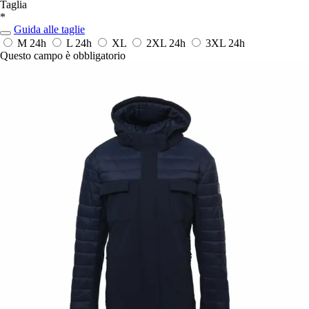
Taglia
*
Guida alle taglie
M
24h
L
24h
XL
2XL
24h
3XL
24h
Questo campo è obbligatorio