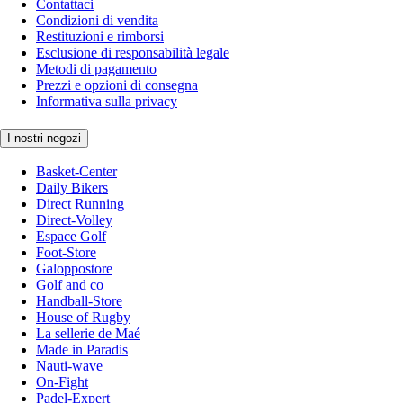
Contattaci
Condizioni di vendita
Restituzioni e rimborsi
Esclusione di responsabilità legale
Metodi di pagamento
Prezzi e opzioni di consegna
Informativa sulla privacy
I nostri negozi
Basket-Center
Daily Bikers
Direct Running
Direct-Volley
Espace Golf
Foot-Store
Galoppostore
Golf and co
Handball-Store
House of Rugby
La sellerie de Maé
Made in Paradis
Nauti-wave
On-Fight
Padel-Expert