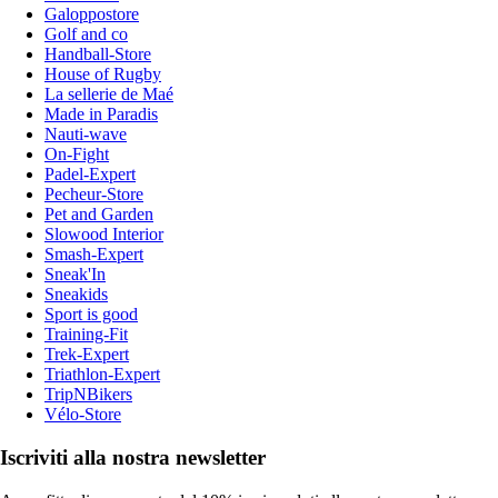
Galoppostore
Golf and co
Handball-Store
House of Rugby
La sellerie de Maé
Made in Paradis
Nauti-wave
On-Fight
Padel-Expert
Pecheur-Store
Pet and Garden
Slowood Interior
Smash-Expert
Sneak'In
Sneakids
Sport is good
Training-Fit
Trek-Expert
Triathlon-Expert
TripNBikers
Vélo-Store
Iscriviti alla nostra newsletter