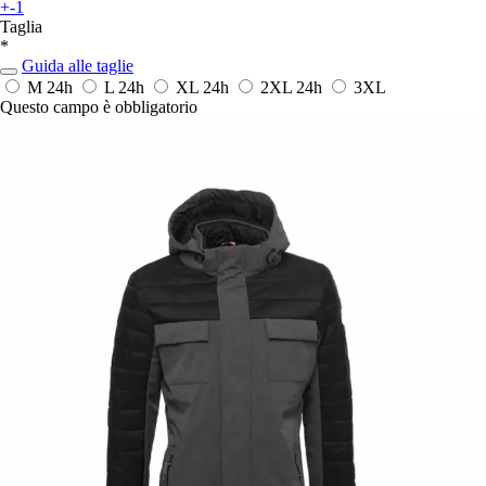
+-1
Taglia
*
Guida alle taglie
M
24h
L
24h
XL
24h
2XL
24h
3XL
Questo campo è obbligatorio