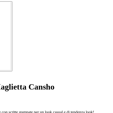
glietta Cansho
 con scritte stampate per un look casual e di tendenza look!