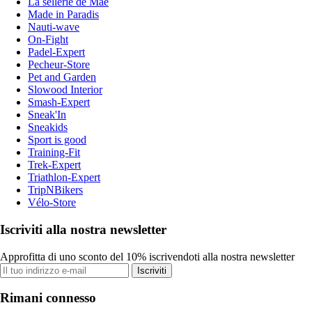
La sellerie de Maé
Made in Paradis
Nauti-wave
On-Fight
Padel-Expert
Pecheur-Store
Pet and Garden
Slowood Interior
Smash-Expert
Sneak'In
Sneakids
Sport is good
Training-Fit
Trek-Expert
Triathlon-Expert
TripNBikers
Vélo-Store
Iscriviti alla nostra newsletter
Approfitta di uno sconto del 10% iscrivendoti alla nostra newsletter
Iscriviti
Rimani connesso