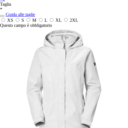
Taglia
*
Guida alle taglie
XS
S
M
L
XL
2XL
Questo campo è obbligatorio