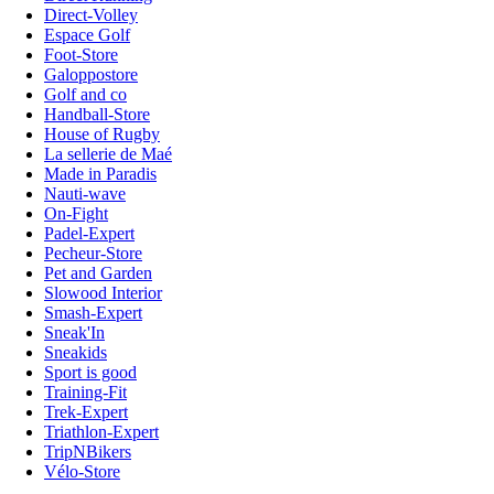
Direct-Volley
Espace Golf
Foot-Store
Galoppostore
Golf and co
Handball-Store
House of Rugby
La sellerie de Maé
Made in Paradis
Nauti-wave
On-Fight
Padel-Expert
Pecheur-Store
Pet and Garden
Slowood Interior
Smash-Expert
Sneak'In
Sneakids
Sport is good
Training-Fit
Trek-Expert
Triathlon-Expert
TripNBikers
Vélo-Store