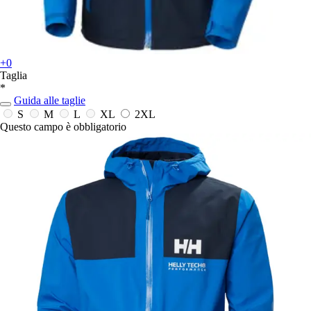
+0
Taglia
*
Guida alle taglie
S
M
L
XL
2XL
Questo campo è obbligatorio