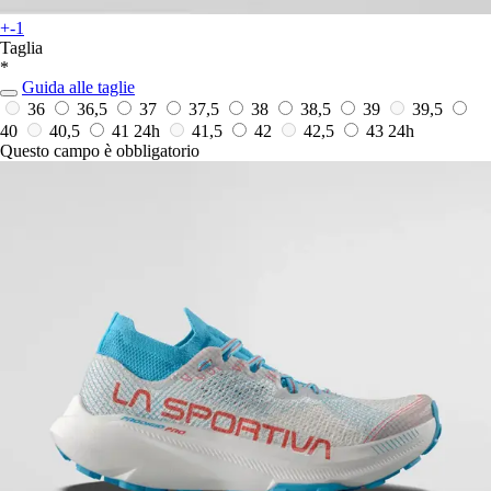
+-1
Taglia
*
Guida alle taglie
36
36,5
37
37,5
38
38,5
39
39,5
40
40,5
41
24h
41,5
42
42,5
43
24h
Questo campo è obbligatorio