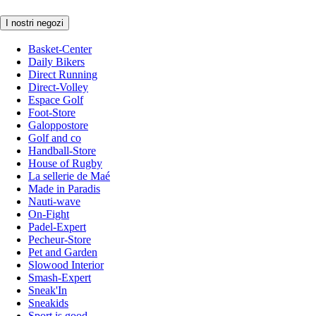
I nostri negozi
Basket-Center
Daily Bikers
Direct Running
Direct-Volley
Espace Golf
Foot-Store
Galoppostore
Golf and co
Handball-Store
House of Rugby
La sellerie de Maé
Made in Paradis
Nauti-wave
On-Fight
Padel-Expert
Pecheur-Store
Pet and Garden
Slowood Interior
Smash-Expert
Sneak'In
Sneakids
Sport is good