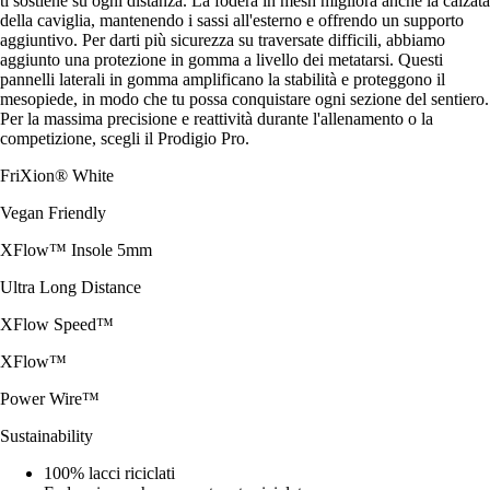
ti sostiene su ogni distanza. La fodera in mesh migliora anche la calzata
della caviglia, mantenendo i sassi all'esterno e offrendo un supporto
aggiuntivo. Per darti più sicurezza su traversate difficili, abbiamo
aggiunto una protezione in gomma a livello dei metatarsi. Questi
pannelli laterali in gomma amplificano la stabilità e proteggono il
mesopiede, in modo che tu possa conquistare ogni sezione del sentiero.
Per la massima precisione e reattività durante l'allenamento o la
competizione, scegli il Prodigio Pro.
FriXion® White
Vegan Friendly
XFlow™ Insole 5mm
Ultra Long Distance
XFlow Speed™
XFlow™
Power Wire™
Sustainability
100% lacci riciclati