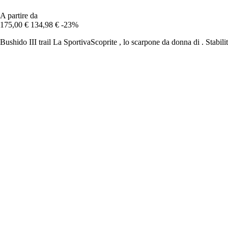
A partire da
175,00 €
134,98 €
-23%
Bushido III trail La SportivaScoprite , lo scarpone da donna di . Stabili