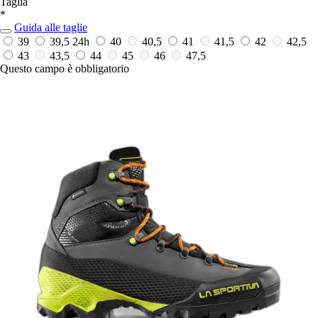
Taglia
*
Guida alle taglie
39
39,5
24h
40
40,5
41
41,5
42
42,5
43
43,5
44
45
46
47,5
Questo campo è obbligatorio