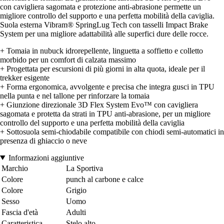
con cavigliera sagomata e protezione anti-abrasione permette un
migliore controllo del supporto e una perfetta mobilità della caviglia.
Suola esterna Vibram® SpringLug Tech con tasselli Impact Brake
System per una migliore adattabilità alle superfici dure delle rocce.
+ Tomaia in nubuck idrorepellente, linguetta a soffietto e colletto
morbido per un comfort di calzata massimo
+ Progettata per escursioni di più giorni in alta quota, ideale per il
trekker esigente
+ Forma ergonomica, avvolgente e precisa che integra gusci in TPU
nella punta e nel tallone per rinforzare la tomaia
+ Giunzione direzionale 3D Flex System Evo™ con cavigliera
sagomata e protetta da strati in TPU anti-abrasione, per un migliore
controllo del supporto e una perfetta mobilità della caviglia
+ Sottosuola semi-chiodabile compatibile con chiodi semi-automatici in
presenza di ghiaccio o neve
Informazioni aggiuntive
Marchio
La Sportiva
Colore
punch al carbone e calce
Colore
Grigio
Sesso
Uomo
Fascia d'età
Adulti
Caratteristica
Stelo alto