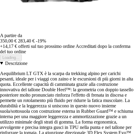
A partire da
350,00 €
283,40 €
-19%
+14,17 €
offerti sul tuo prossimo ordine
Accreditati dopo la conferma
del tuo ordine
Loading...
Descrizione
Aequilibrium LT GTX è la scarpa da trekking alpino per carichi
pesanti, ideale per i viaggi con zaino e le escursioni di più giorni in alta
quota. Eccellente capacità di camminata grazie alla costruzione
innovativa del tallone Double Heel™: la geometria con doppio tassello
posteriore molto pronunciato rinforza l'effetto di frenata in discesa e
permette un rotolamento più fluido per ridurre la fatica muscolare. La
durabilità e la leggerezza si uniscono in questo nuovo insieme
suola/sottosuola con costruzione esterna in Rubber Guard™ e schiuma
interna per una maggiore leggerezza e ammortizzazione grazie a un
utilizzo minimale degli strati di gomma. La forma ergonomica,
avvolgente e precisa integra gusci in TPU nella punta e nel tallone per
rinforzare la tomaia. La giunzione direzionale 3D Flex System Evo™