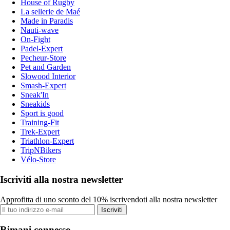
House of Rugby
La sellerie de Maé
Made in Paradis
Nauti-wave
On-Fight
Padel-Expert
Pecheur-Store
Pet and Garden
Slowood Interior
Smash-Expert
Sneak'In
Sneakids
Sport is good
Training-Fit
Trek-Expert
Triathlon-Expert
TripNBikers
Vélo-Store
Iscriviti alla nostra newsletter
Approfitta di uno sconto del 10% iscrivendoti alla nostra newsletter
Iscriviti
Rimani connesso