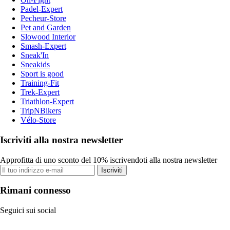
Padel-Expert
Pecheur-Store
Pet and Garden
Slowood Interior
Smash-Expert
Sneak'In
Sneakids
Sport is good
Training-Fit
Trek-Expert
Triathlon-Expert
TripNBikers
Vélo-Store
Iscriviti alla nostra newsletter
Approfitta di uno sconto del 10% iscrivendoti alla nostra newsletter
Iscriviti
Rimani connesso
Seguici sui social