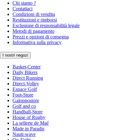
Chi siamo ?
Contattaci
Condizioni di vendita
Restituzioni e rimborsi
Esclusione di responsabilità legale
Metodi di pagamento
Prezzi e opzioni di consegna
Informativa sulla privacy
I nostri negozi
Basket-Center
Daily Bikers
Direct Running
Direct-Volley
Espace Golf
Foot-Store
Galoppostore
Golf and co
Handball-Store
House of Rugby
La sellerie de Maé
Made in Paradis
Nauti-wave
On-Fight