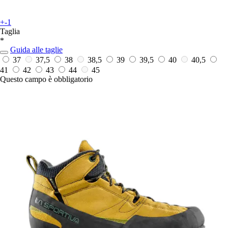
+-1
Taglia
*
Guida alle taglie
37
37,5
38
38,5
39
39,5
40
40,5
41
42
43
44
45
Questo campo è obbligatorio