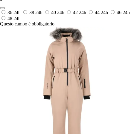
*
36
24h
38
24h
40
24h
42
24h
44
24h
46
24h
48
24h
Questo campo è obbligatorio