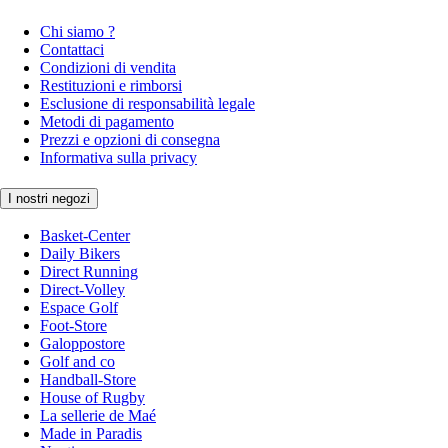
Chi siamo ?
Contattaci
Condizioni di vendita
Restituzioni e rimborsi
Esclusione di responsabilità legale
Metodi di pagamento
Prezzi e opzioni di consegna
Informativa sulla privacy
I nostri negozi
Basket-Center
Daily Bikers
Direct Running
Direct-Volley
Espace Golf
Foot-Store
Galoppostore
Golf and co
Handball-Store
House of Rugby
La sellerie de Maé
Made in Paradis