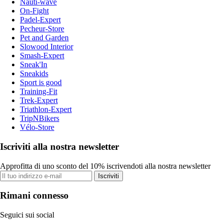
Nauti-wave
On-Fight
Padel-Expert
Pecheur-Store
Pet and Garden
Slowood Interior
Smash-Expert
Sneak'In
Sneakids
Sport is good
Training-Fit
Trek-Expert
Triathlon-Expert
TripNBikers
Vélo-Store
Iscriviti alla nostra newsletter
Approfitta di uno sconto del 10% iscrivendoti alla nostra newsletter
Iscriviti
Rimani connesso
Seguici sui social