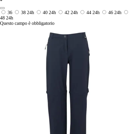
*
36
38
24h
40
24h
42
24h
44
24h
46
24h
48
24h
Questo campo è obbligatorio