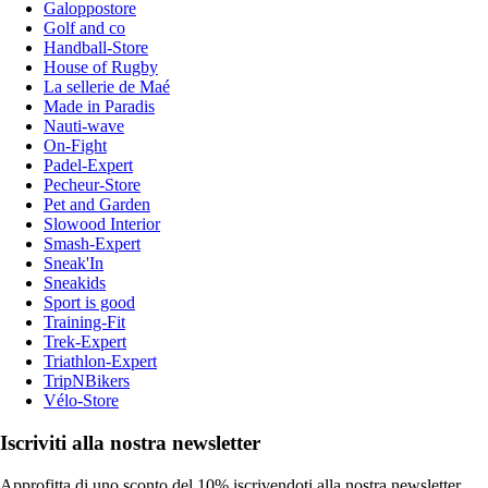
Galoppostore
Golf and co
Handball-Store
House of Rugby
La sellerie de Maé
Made in Paradis
Nauti-wave
On-Fight
Padel-Expert
Pecheur-Store
Pet and Garden
Slowood Interior
Smash-Expert
Sneak'In
Sneakids
Sport is good
Training-Fit
Trek-Expert
Triathlon-Expert
TripNBikers
Vélo-Store
Iscriviti alla nostra newsletter
Approfitta di uno sconto del 10% iscrivendoti alla nostra newsletter