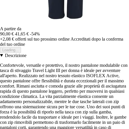
A partire da
90,00 €
41,65 €
-54%
+2,08 €
offerti sul tuo prossimo ordine
Accreditati dopo la conferma
del tuo ordine
Loading...
Descrizione
Confortevole, versatile e protettivo, il nostro pantalone modulabile con
tasca di stivaggio Travel Light III per donna è ideale per avventure
all'aperto. Realizzato nel nostro tessuto elastico ISOFLEX Active,
questo pantalone offre flessibilità e durata eccezionali per il massimo
comfort. Rimani asciutta e comoda grazie alle proprietà di asciugatura
rapida di questo pantalone leggero, perfetto per muoversi in qualsiasi
condizione climatica. La vita parzialmente elastica consente un
adattamento personalizzabile, mentre le due tasche laterali con zip
offrono una sistemazione sicura per le tue cose. Uno dei suoi punti di
forza è la possibilità di riporlo nella tasca con zip sulla gamba,
rendendolo facile da trasportare e ideale per i viaggi. Inoltre, le gambe
con zip rimovibili permettono di trasformarlo facilmente in un paio di
pantaloni corti, garantendo una maggiore versatilità in caso di