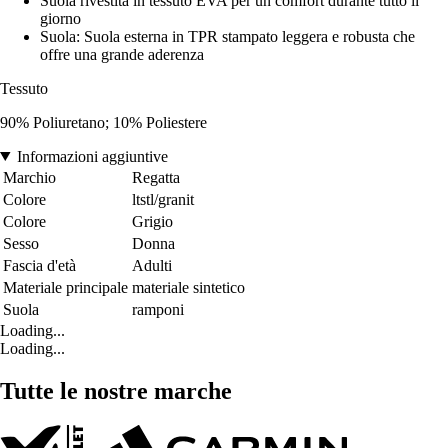
Suola rivestita in tessuto EVA per un comfort durante tutto il
giorno
Suola: Suola esterna in TPR stampato leggera e robusta che
offre una grande aderenza
Tessuto
90% Poliuretano; 10% Poliestere
Informazioni aggiuntive
Marchio
Regatta
Colore
ltstl/granit
Colore
Grigio
Sesso
Donna
Fascia d'età
Adulti
Materiale principale
materiale sintetico
Suola
ramponi
Loading...
Loading...
Tutte le nostre marche