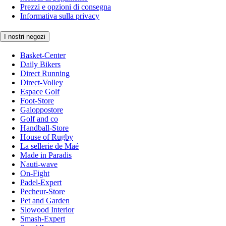
Prezzi e opzioni di consegna
Informativa sulla privacy
I nostri negozi
Basket-Center
Daily Bikers
Direct Running
Direct-Volley
Espace Golf
Foot-Store
Galoppostore
Golf and co
Handball-Store
House of Rugby
La sellerie de Maé
Made in Paradis
Nauti-wave
On-Fight
Padel-Expert
Pecheur-Store
Pet and Garden
Slowood Interior
Smash-Expert