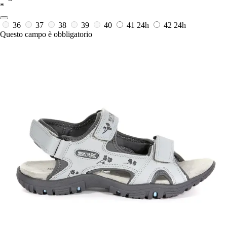
*
36
37
38
39
40
41
24h
42
24h
Questo campo è obbligatorio