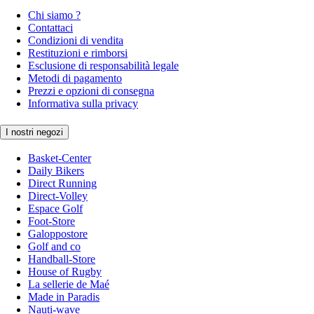
Chi siamo ?
Contattaci
Condizioni di vendita
Restituzioni e rimborsi
Esclusione di responsabilità legale
Metodi di pagamento
Prezzi e opzioni di consegna
Informativa sulla privacy
I nostri negozi
Basket-Center
Daily Bikers
Direct Running
Direct-Volley
Espace Golf
Foot-Store
Galoppostore
Golf and co
Handball-Store
House of Rugby
La sellerie de Maé
Made in Paradis
Nauti-wave