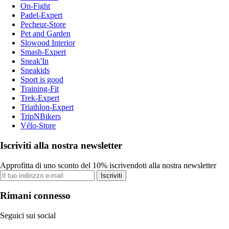
On-Fight
Padel-Expert
Pecheur-Store
Pet and Garden
Slowood Interior
Smash-Expert
Sneak'In
Sneakids
Sport is good
Training-Fit
Trek-Expert
Triathlon-Expert
TripNBikers
Vélo-Store
Iscriviti alla nostra newsletter
Approfitta di uno sconto del 10% iscrivendoti alla nostra newsletter
Iscriviti
Rimani connesso
Seguici sui social