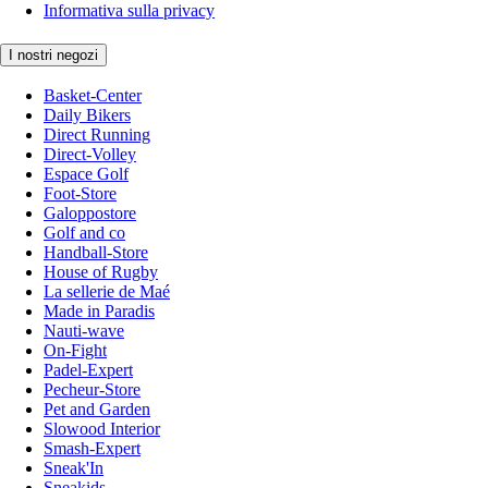
Informativa sulla privacy
I nostri negozi
Basket-Center
Daily Bikers
Direct Running
Direct-Volley
Espace Golf
Foot-Store
Galoppostore
Golf and co
Handball-Store
House of Rugby
La sellerie de Maé
Made in Paradis
Nauti-wave
On-Fight
Padel-Expert
Pecheur-Store
Pet and Garden
Slowood Interior
Smash-Expert
Sneak'In
Sneakids