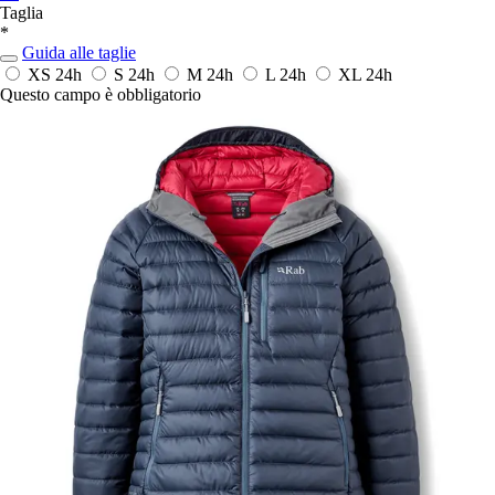
Taglia
*
Guida alle taglie
XS
24h
S
24h
M
24h
L
24h
XL
24h
Questo campo è obbligatorio