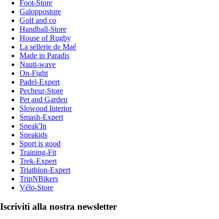
Foot-Store
Galoppostore
Golf and co
Handball-Store
House of Rugby
La sellerie de Maé
Made in Paradis
Nauti-wave
On-Fight
Padel-Expert
Pecheur-Store
Pet and Garden
Slowood Interior
Smash-Expert
Sneak'In
Sneakids
Sport is good
Training-Fit
Trek-Expert
Triathlon-Expert
TripNBikers
Vélo-Store
Iscriviti alla nostra newsletter