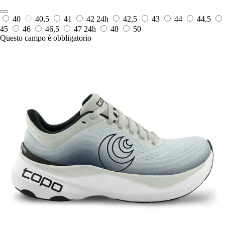
40
40,5
41
42
24h
42,5
43
44
44,5
45
46
46,5
47
24h
48
50
Questo campo è obbligatorio