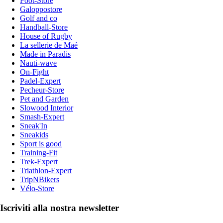
Foot-Store
Galoppostore
Golf and co
Handball-Store
House of Rugby
La sellerie de Maé
Made in Paradis
Nauti-wave
On-Fight
Padel-Expert
Pecheur-Store
Pet and Garden
Slowood Interior
Smash-Expert
Sneak'In
Sneakids
Sport is good
Training-Fit
Trek-Expert
Triathlon-Expert
TripNBikers
Vélo-Store
Iscriviti alla nostra newsletter