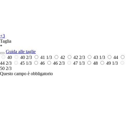
+3
Taglia
*
Guida alle taglie
40
40 2/3
41 1/3
42
42 2/3
43 1/3
44
44 2/3
45 1/3
46
46 2/3
47 1/3
48
49 1/3
50 2/3
Questo campo è obbligatorio