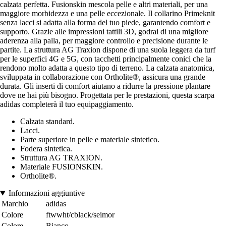
calzata perfetta. Fusionskin mescola pelle e altri materiali, per una
maggiore morbidezza e una pelle eccezionale. Il collarino Primeknit
senza lacci si adatta alla forma del tuo piede, garantendo comfort e
supporto. Grazie alle impressioni tattili 3D, godrai di una migliore
aderenza alla palla, per maggiore controllo e precisione durante le
partite. La struttura AG Traxion dispone di una suola leggera da turf
per le superfici 4G e 5G, con tacchetti principalmente conici che la
rendono molto adatta a questo tipo di terreno. La calzata anatomica,
sviluppata in collaborazione con Ortholite®, assicura una grande
durata. Gli inserti di comfort aiutano a ridurre la pressione plantare
dove ne hai più bisogno. Progettata per le prestazioni, questa scarpa
adidas completerà il tuo equipaggiamento.
Calzata standard.
Lacci.
Parte superiore in pelle e materiale sintetico.
Fodera sintetica.
Struttura AG TRAXION.
Materiale FUSIONSKIN.
Ortholite®.
Informazioni aggiuntive
Marchio
adidas
Colore
ftwwht/cblack/seimor
Colore
Bianco