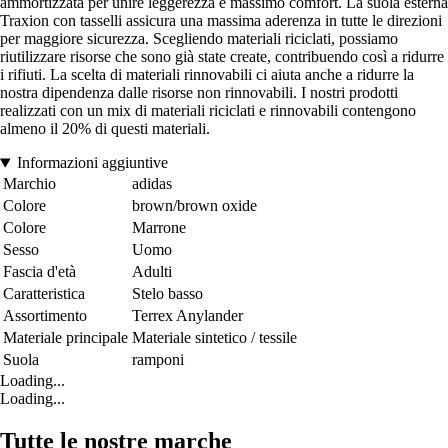
ammortizzata per unire leggerezza e massimo comfort. La suola esterna
Traxion con tasselli assicura una massima aderenza in tutte le direzioni
per maggiore sicurezza. Scegliendo materiali riciclati, possiamo
riutilizzare risorse che sono già state create, contribuendo così a ridurre
i rifiuti. La scelta di materiali rinnovabili ci aiuta anche a ridurre la
nostra dipendenza dalle risorse non rinnovabili. I nostri prodotti
realizzati con un mix di materiali riciclati e rinnovabili contengono
almeno il 20% di questi materiali.
Informazioni aggiuntive
Marchio
adidas
Colore
brown/brown oxide
Colore
Marrone
Sesso
Uomo
Fascia d'età
Adulti
Caratteristica
Stelo basso
Assortimento
Terrex Anylander
Materiale principale
Materiale sintetico / tessile
Suola
ramponi
Loading...
Loading...
Tutte le nostre marche