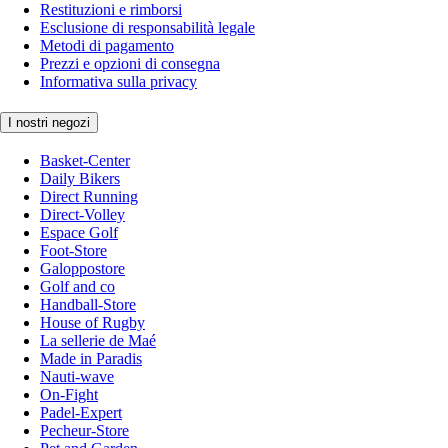
Restituzioni e rimborsi
Esclusione di responsabilità legale
Metodi di pagamento
Prezzi e opzioni di consegna
Informativa sulla privacy
I nostri negozi
Basket-Center
Daily Bikers
Direct Running
Direct-Volley
Espace Golf
Foot-Store
Galoppostore
Golf and co
Handball-Store
House of Rugby
La sellerie de Maé
Made in Paradis
Nauti-wave
On-Fight
Padel-Expert
Pecheur-Store