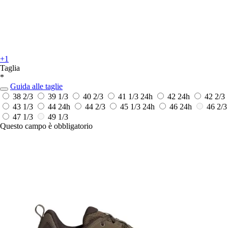
+1
Taglia
*
Guida alle taglie
38 2/3
39 1/3
40 2/3
41 1/3
24h
42
24h
42 2/3
43 1/3
44
24h
44 2/3
45 1/3
24h
46
24h
46 2/3
47 1/3
49 1/3
Questo campo è obbligatorio