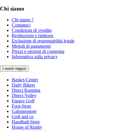
Chi siamo
Chi siamo ?
Contattaci
Condizioni di vendita
Restituzioni e rimborsi
Esclusione di responsabilità legale
Metodi di pagamento
Prezzi e opzioni di consegna
Informativa sulla privacy
I nostri negozi
Basket-Center
Daily Bikers
Direct Running
Direct-Volley
Espace Golf
Foot-Store
Galoppostore
Golf and co
Handball-Store
House of Rugby