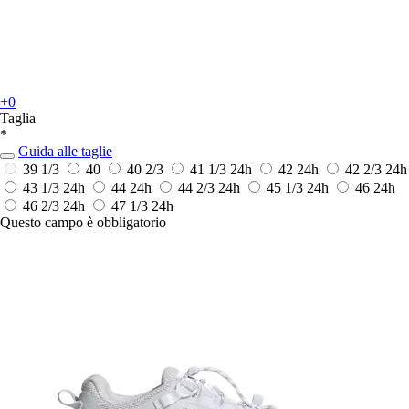
+0
Taglia
*
Guida alle taglie
39 1/3
40
40 2/3
41 1/3
24h
42
24h
42 2/3
24h
43 1/3
24h
44
24h
44 2/3
24h
45 1/3
24h
46
24h
46 2/3
24h
47 1/3
24h
Questo campo è obbligatorio