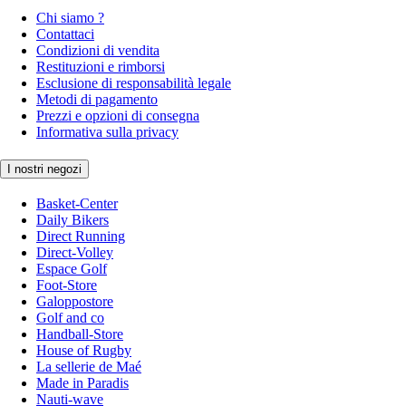
Chi siamo ?
Contattaci
Condizioni di vendita
Restituzioni e rimborsi
Esclusione di responsabilità legale
Metodi di pagamento
Prezzi e opzioni di consegna
Informativa sulla privacy
I nostri negozi
Basket-Center
Daily Bikers
Direct Running
Direct-Volley
Espace Golf
Foot-Store
Galoppostore
Golf and co
Handball-Store
House of Rugby
La sellerie de Maé
Made in Paradis
Nauti-wave