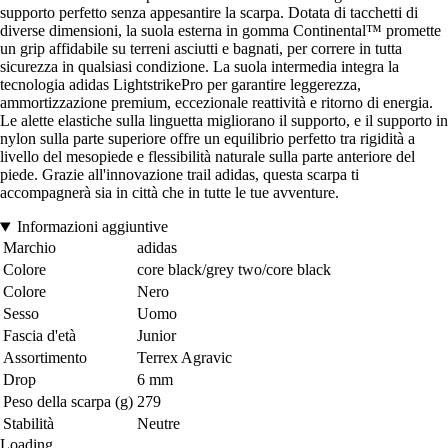
supporto perfetto senza appesantire la scarpa. Dotata di tacchetti di
diverse dimensioni, la suola esterna in gomma Continental™ promette
un grip affidabile su terreni asciutti e bagnati, per correre in tutta
sicurezza in qualsiasi condizione. La suola intermedia integra la
tecnologia adidas LightstrikePro per garantire leggerezza,
ammortizzazione premium, eccezionale reattività e ritorno di energia.
Le alette elastiche sulla linguetta migliorano il supporto, e il supporto in
nylon sulla parte superiore offre un equilibrio perfetto tra rigidità a
livello del mesopiede e flessibilità naturale sulla parte anteriore del
piede. Grazie all'innovazione trail adidas, questa scarpa ti
accompagnerà sia in città che in tutte le tue avventure.
Informazioni aggiuntive
Marchio
adidas
Colore
core black/grey two/core black
Colore
Nero
Sesso
Uomo
Fascia d'età
Junior
Assortimento
Terrex Agravic
Drop
6 mm
Peso della scarpa (g)
279
Stabilità
Neutre
Loading...