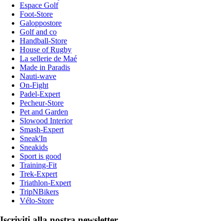
Espace Golf
Foot-Store
Galoppostore
Golf and co
Handball-Store
House of Rugby
La sellerie de Maé
Made in Paradis
Nauti-wave
On-Fight
Padel-Expert
Pecheur-Store
Pet and Garden
Slowood Interior
Smash-Expert
Sneak'In
Sneakids
Sport is good
Training-Fit
Trek-Expert
Triathlon-Expert
TripNBikers
Vélo-Store
Iscriviti alla nostra newsletter