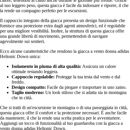
calore, tenendoti al caldo anche durante le giornate più fredde. Grazie
al suo leggero peso, questa giacca è facile da indossare e riporre, il che
la rende un compagno perfetto per le escursioni.
Il cappuccio integrato della giacca presenta un design funzionale che
fornisce una protezione extra dagli agenti atmosferici, ed è regolabile
per una migliore vestibilità. Inoltre, la struttura di questa giacca offre
una grande libertà di movimento, permettendoti di navigare
agevolmente sui sentieri.
Ecco alcune caratteristiche che rendono la giacca a vento donna adidas
Helionic Down unica:
Isolamento in piuma di alta qualità:
Assicura un calore
ottimale restando leggera.
Cappuccio regolabile:
Protegge la tua testa dal vento e dal
freddo.
Design compatto:
Facile da piegare e trasportare in uno zaino.
Taglio moderno:
Un look stiloso che si adatta sia in montagna
che in città.
Che si tratti di un'escursione in montagna o di una passeggiata in città,
questa giacca offre il comfort e la protezione necessari. È anche facile
da mantenere, il che la rende una scelta pratica per le avventuriere.
Aggiungi un tocco di funzionalità al tuo guardaroba con la giacca a
vento donna adidas Helionic Down.