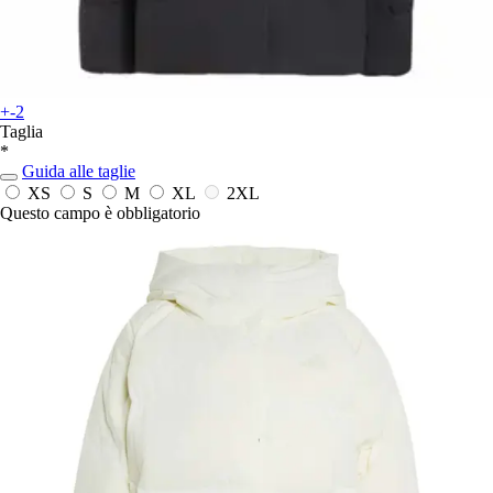
+-2
Taglia
*
Guida alle taglie
XS
S
M
XL
2XL
Questo campo è obbligatorio