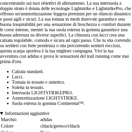
concentrando sui tuoi obiettivi di allenamento. La sua intersuola a
doppio strato è dotata delle tecnologie Lightstrike e LightstrikePro, che
offrono un'ammortizzazione leggera premium per un rilancio dinamico
e passi agili e sicuri. La sua tomaia in mesh durevole garantisce una
buona traspirabilità per una sensazione di freschezza e comfort durante
le corse intense, mentre la sua suola esterna in gomma garantisce una
buona aderenza su diverse superfici. La chiusura con lacci crea una
calzata regolabile, comoda e sicura ad ogni passo. Che tu stia correndo
su sentieri con forte pendenza o stia percorrendo sentieri rocciosi,
questa scarpa sportiva è la tua migliore compagna. Vivi la tua
avventura con adidas e prova le sensazioni del trail running come mai
prima d'ora.
Calzata standard.
Lacci.
Tomaia in tessuto e sintetico.
Soletta in tessuto.
Intersuola LIGHTSTRIKEPRO.
Ammortizzazione LIGHTSTRIKE.
Suola esterna in gomma Continental™.
Informazioni aggiuntive
Marchio
adidas
Colore
cblack/gretwo/cblack