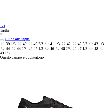
+-1
Taglia
*
Guida alle taglie
39 1/3
40
40 2/3
41 1/3
42
42 2/3
43 1/3
44
44 2/3
45 1/3
46
46 2/3
47 1/3
48
49 1/3
Questo campo è obbligatorio