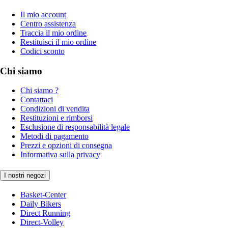
Il mio account
Centro assistenza
Traccia il mio ordine
Restituisci il mio ordine
Codici sconto
Chi siamo
Chi siamo ?
Contattaci
Condizioni di vendita
Restituzioni e rimborsi
Esclusione di responsabilità legale
Metodi di pagamento
Prezzi e opzioni di consegna
Informativa sulla privacy
I nostri negozi
Basket-Center
Daily Bikers
Direct Running
Direct-Volley