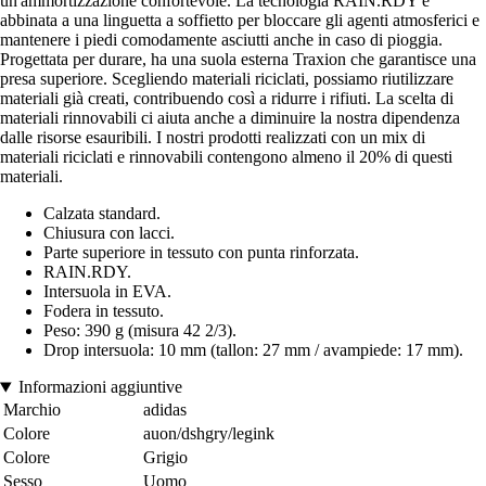
un'ammortizzazione confortevole. La tecnologia RAIN.RDY è
abbinata a una linguetta a soffietto per bloccare gli agenti atmosferici e
mantenere i piedi comodamente asciutti anche in caso di pioggia.
Progettata per durare, ha una suola esterna Traxion che garantisce una
presa superiore. Scegliendo materiali riciclati, possiamo riutilizzare
materiali già creati, contribuendo così a ridurre i rifiuti. La scelta di
materiali rinnovabili ci aiuta anche a diminuire la nostra dipendenza
dalle risorse esauribili. I nostri prodotti realizzati con un mix di
materiali riciclati e rinnovabili contengono almeno il 20% di questi
materiali.
Calzata standard.
Chiusura con lacci.
Parte superiore in tessuto con punta rinforzata.
RAIN.RDY.
Intersuola in EVA.
Fodera in tessuto.
Peso: 390 g (misura 42 2/3).
Drop intersuola: 10 mm (tallon: 27 mm / avampiede: 17 mm).
Informazioni aggiuntive
Marchio
adidas
Colore
auon/dshgry/legink
Colore
Grigio
Sesso
Uomo