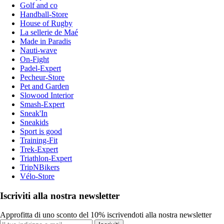
Golf and co
Handball-Store
House of Rugby
La sellerie de Maé
Made in Paradis
Nauti-wave
On-Fight
Padel-Expert
Pecheur-Store
Pet and Garden
Slowood Interior
Smash-Expert
Sneak'In
Sneakids
Sport is good
Training-Fit
Trek-Expert
Triathlon-Expert
TripNBikers
Vélo-Store
Iscriviti alla nostra newsletter
Approfitta di uno sconto del 10% iscrivendoti alla nostra newsletter