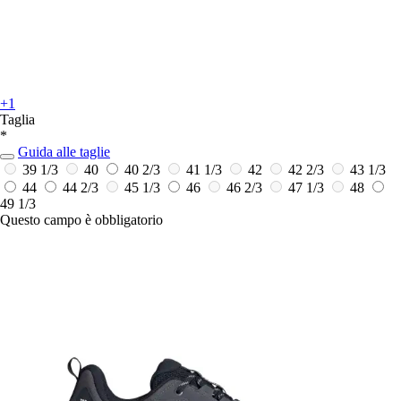
+1
Taglia
*
Guida alle taglie
39 1/3
40
40 2/3
41 1/3
42
42 2/3
43 1/3
44
44 2/3
45 1/3
46
46 2/3
47 1/3
48
49 1/3
Questo campo è obbligatorio