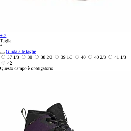
+-2
Taglia
*
Guida alle taglie
37 1/3
38
38 2/3
39 1/3
40
40 2/3
41 1/3
42
Questo campo è obbligatorio