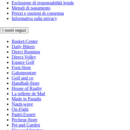
Esclusione di responsabilità legale
Metodi di pagamento
Prezzi e opzioni di consegna
Informativa sulla privacy
I nostri negozi
Basket-Center
Daily Bikers
Direct Running
Direct-Volley
Espace Golf
Foot-Store
Galoppostore
Golf and co
Handball-Store
House of Rugby
La sellerie de Maé
Made in Paradis
Nauti-wave
On-Fight
Padel-Expert
Pecheur-Store
Pet and Garden