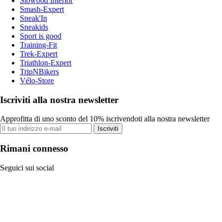
Slowood Interior
Smash-Expert
Sneak'In
Sneakids
Sport is good
Training-Fit
Trek-Expert
Triathlon-Expert
TripNBikers
Vélo-Store
Iscriviti alla nostra newsletter
Approfitta di uno sconto del 10% iscrivendoti alla nostra newsletter
Iscriviti
Rimani connesso
Seguici sui social