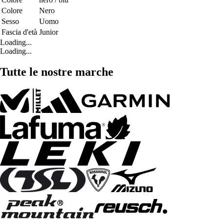
Colore
Nero
Sesso
Uomo
Fascia d'età
Junior
Loading...
Loading...
Tutte le nostre marche