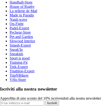
Handball-Store
House of Rugby
La sellerie de Maé
Made in Paradis
Nauti-wave
On-Fight
Padel-Expert
Pecheur-Store
Pet and Garden
Slowood Interior
Smash-Expert
Sneak'In
Sneakids
Sport is good
Training-Fit
Trek-Expert
Triathlon-Expert
TripNBikers
Vélo-Store
Iscriviti alla nostra newsletter
Approfitta di uno sconto del 10% iscrivendoti alla nostra newsletter
Iscriviti