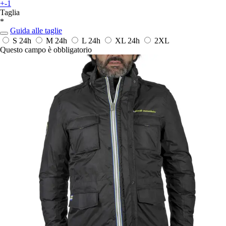
+-1
Taglia
*
Guida alle taglie
S
24h
M
24h
L
24h
XL
24h
2XL
Questo campo è obbligatorio