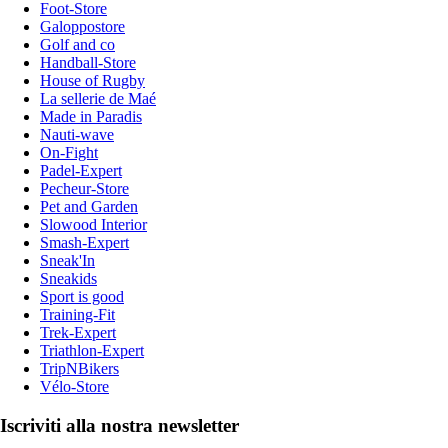
Foot-Store
Galoppostore
Golf and co
Handball-Store
House of Rugby
La sellerie de Maé
Made in Paradis
Nauti-wave
On-Fight
Padel-Expert
Pecheur-Store
Pet and Garden
Slowood Interior
Smash-Expert
Sneak'In
Sneakids
Sport is good
Training-Fit
Trek-Expert
Triathlon-Expert
TripNBikers
Vélo-Store
Iscriviti alla nostra newsletter