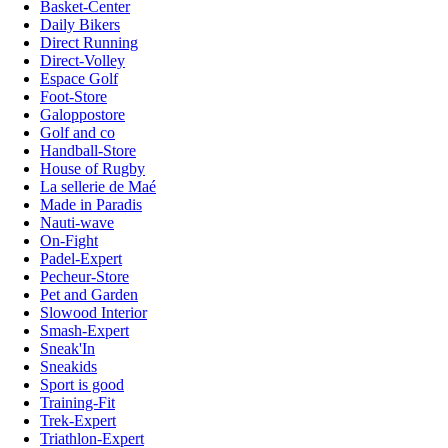
Basket-Center
Daily Bikers
Direct Running
Direct-Volley
Espace Golf
Foot-Store
Galoppostore
Golf and co
Handball-Store
House of Rugby
La sellerie de Maé
Made in Paradis
Nauti-wave
On-Fight
Padel-Expert
Pecheur-Store
Pet and Garden
Slowood Interior
Smash-Expert
Sneak'In
Sneakids
Sport is good
Training-Fit
Trek-Expert
Triathlon-Expert