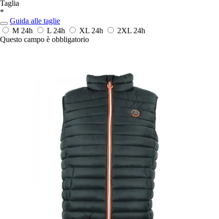
Taglia
*
Guida alle taglie
M
24h
L
24h
XL
24h
2XL
24h
Questo campo è obbligatorio