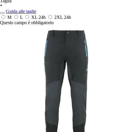
Taglia
*
Guida alle taglie
M
L
XL
24h
2XL
24h
Questo campo è obbligatorio