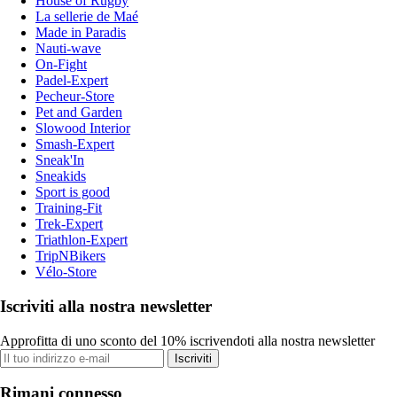
House of Rugby
La sellerie de Maé
Made in Paradis
Nauti-wave
On-Fight
Padel-Expert
Pecheur-Store
Pet and Garden
Slowood Interior
Smash-Expert
Sneak'In
Sneakids
Sport is good
Training-Fit
Trek-Expert
Triathlon-Expert
TripNBikers
Vélo-Store
Iscriviti alla nostra newsletter
Approfitta di uno sconto del 10% iscrivendoti alla nostra newsletter
Iscriviti
Rimani connesso