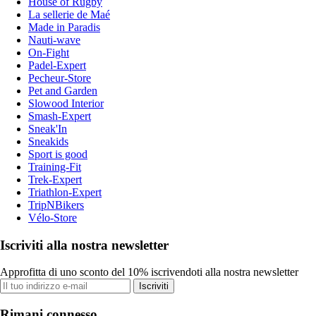
House of Rugby
La sellerie de Maé
Made in Paradis
Nauti-wave
On-Fight
Padel-Expert
Pecheur-Store
Pet and Garden
Slowood Interior
Smash-Expert
Sneak'In
Sneakids
Sport is good
Training-Fit
Trek-Expert
Triathlon-Expert
TripNBikers
Vélo-Store
Iscriviti alla nostra newsletter
Approfitta di uno sconto del 10% iscrivendoti alla nostra newsletter
Iscriviti
Rimani connesso