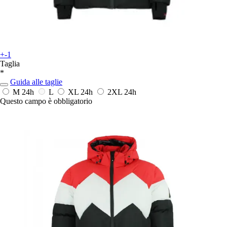
+-1
Taglia
*
Guida alle taglie
M
24h
L
XL
24h
2XL
24h
Questo campo è obbligatorio