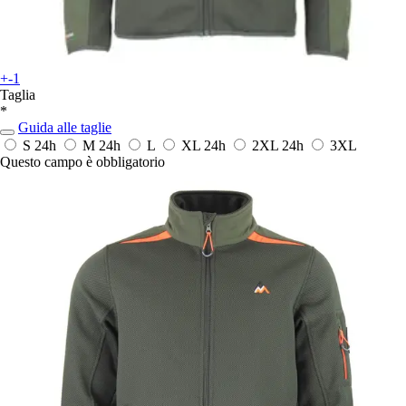
+-1
Taglia
*
Guida alle taglie
S
24h
M
24h
L
XL
24h
2XL
24h
3XL
Questo campo è obbligatorio