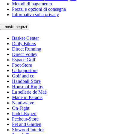
Metodi di pagamento
Prezzi e opzioni di consegna
Informativa sulla privacy
I nostri negozi
Basket-Center
Daily Bikers
Direct Running
Direct-Volley
Espace Golf
Foot-Store
Galoppostore
Golf and co
Handball-Store
House of Rugby
La sellerie de Maé
Made in Paradis
Nauti-wave
On-Fight
Padel-Expert
Pecheur-Store
Pet and Garden
Slowood Interior