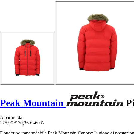
Peak Mountain
Pi
A partire da
175,90 €
70,36 €
-60%
Doudoune imperméabile Peak Mountain Canory: l'unione di prestazioni e c