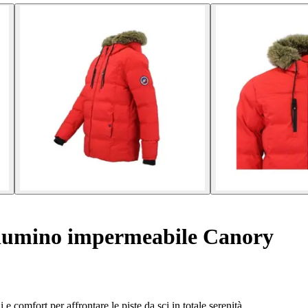
umino impermeabile Canory
omfort per affrontare le piste da sci in totale serenità.