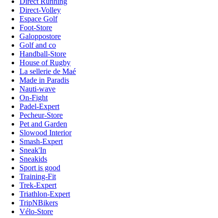
Direct Running
Direct-Volley
Espace Golf
Foot-Store
Galoppostore
Golf and co
Handball-Store
House of Rugby
La sellerie de Maé
Made in Paradis
Nauti-wave
On-Fight
Padel-Expert
Pecheur-Store
Pet and Garden
Slowood Interior
Smash-Expert
Sneak'In
Sneakids
Sport is good
Training-Fit
Trek-Expert
Triathlon-Expert
TripNBikers
Vélo-Store