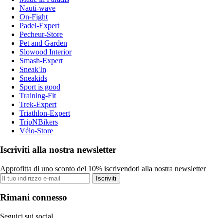
Nauti-wave
On-Fight
Padel-Expert
Pecheur-Store
Pet and Garden
Slowood Interior
Smash-Expert
Sneak'In
Sneakids
Sport is good
Training-Fit
Trek-Expert
Triathlon-Expert
TripNBikers
Vélo-Store
Iscriviti alla nostra newsletter
Approfitta di uno sconto del 10% iscrivendoti alla nostra newsletter
Iscriviti
Rimani connesso
Seguici sui social