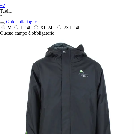
+2
Taglia
*
Guida alle taglie
M
L
24h
XL
24h
2XL
24h
Questo campo è obbligatorio