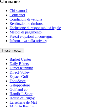
Chi siamo
Chi siamo ?
Contattaci
Condizioni di vendita
Restituzioni e rimborsi
Esclusione di responsabilità legale
Metodi di pagamento
Prezzi e opzioni di consegna
Informativa sulla privacy
I nostri negozi
Basket-Center
Daily Bikers
Direct Running
Direct-Volley
Espace Golf
Foot-Store
Galoppostore
Golf and co
Handball-Store
House of Rugby
La sellerie de Maé
Made in Paradis