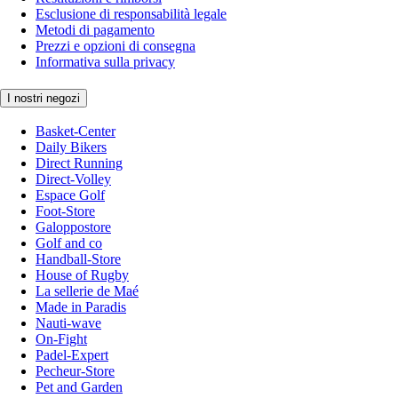
Esclusione di responsabilità legale
Metodi di pagamento
Prezzi e opzioni di consegna
Informativa sulla privacy
I nostri negozi
Basket-Center
Daily Bikers
Direct Running
Direct-Volley
Espace Golf
Foot-Store
Galoppostore
Golf and co
Handball-Store
House of Rugby
La sellerie de Maé
Made in Paradis
Nauti-wave
On-Fight
Padel-Expert
Pecheur-Store
Pet and Garden