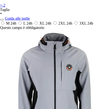
+-2
Taglia
*
Guida alle taglie
M
24h
L
24h
XL
24h
2XL
24h
3XL
24h
Questo campo è obbligatorio