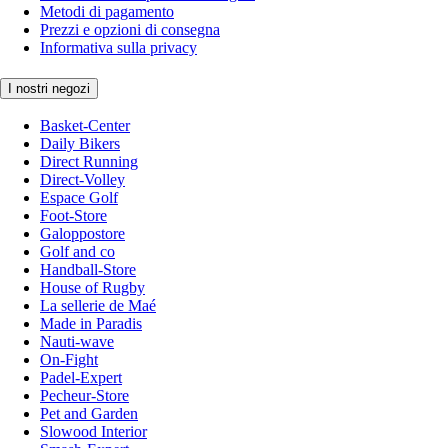
Metodi di pagamento
Prezzi e opzioni di consegna
Informativa sulla privacy
I nostri negozi
Basket-Center
Daily Bikers
Direct Running
Direct-Volley
Espace Golf
Foot-Store
Galoppostore
Golf and co
Handball-Store
House of Rugby
La sellerie de Maé
Made in Paradis
Nauti-wave
On-Fight
Padel-Expert
Pecheur-Store
Pet and Garden
Slowood Interior