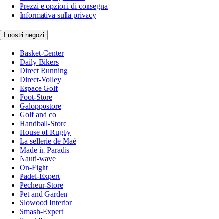
Prezzi e opzioni di consegna
Informativa sulla privacy
I nostri negozi
Basket-Center
Daily Bikers
Direct Running
Direct-Volley
Espace Golf
Foot-Store
Galoppostore
Golf and co
Handball-Store
House of Rugby
La sellerie de Maé
Made in Paradis
Nauti-wave
On-Fight
Padel-Expert
Pecheur-Store
Pet and Garden
Slowood Interior
Smash-Expert