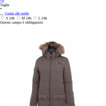
+0
Taglia
*
Guida alle taglie
S
24h
M
24h
L
24h
Questo campo è obbligatorio