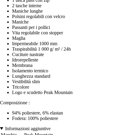
1 tasca pass con zip
2 tasche interne
Maniche lunghe
Polsini regolabili con velcro
Maniche
Passanti per i pollici
Vita regolabile con stopper
Maglia
Impermeabile 1000 mm
Traspirabilità 1 000 g/ m² / 24h
Cuciture nastrate
Idrorepellente
Membrana
Isolamento termico
Lunghezza standard
Vestibilità slim
Tricolore
Logo e scudetto Peak Mountain
Composizione :
94% poliestere, 6% elastan
Fodera: 100% poliestere
Informazioni aggiuntive
Marchio
Peak Mountain