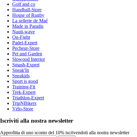
Golf and co
Handball-Store
House of Rugby
La sellerie de Maé
Made in Paradis
Nauti-wave
On-Fight
Padel-Expert
Pecheur-Store
Pet and Garden
Slowood Interior
Smash-Expert
Sneak'In
Sneakids
Sport is good
Training-Fit
Trek-Expert
Triathlon-Expert
TripNBikers
Vélo-Store
Iscriviti alla nostra newsletter
Approfitta di uno sconto del 10% iscrivendoti alla nostra newsletter