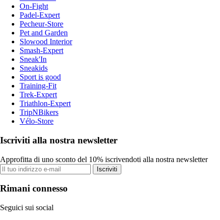
On-Fight
Padel-Expert
Pecheur-Store
Pet and Garden
Slowood Interior
Smash-Expert
Sneak'In
Sneakids
Sport is good
Training-Fit
Trek-Expert
Triathlon-Expert
TripNBikers
Vélo-Store
Iscriviti alla nostra newsletter
Approfitta di uno sconto del 10% iscrivendoti alla nostra newsletter
Iscriviti
Rimani connesso
Seguici sui social