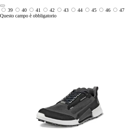
39
40
41
42
43
44
45
46
47
Questo campo è obbligatorio