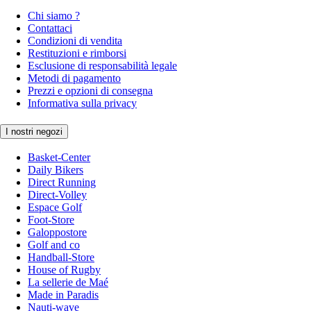
Chi siamo ?
Contattaci
Condizioni di vendita
Restituzioni e rimborsi
Esclusione di responsabilità legale
Metodi di pagamento
Prezzi e opzioni di consegna
Informativa sulla privacy
I nostri negozi
Basket-Center
Daily Bikers
Direct Running
Direct-Volley
Espace Golf
Foot-Store
Galoppostore
Golf and co
Handball-Store
House of Rugby
La sellerie de Maé
Made in Paradis
Nauti-wave