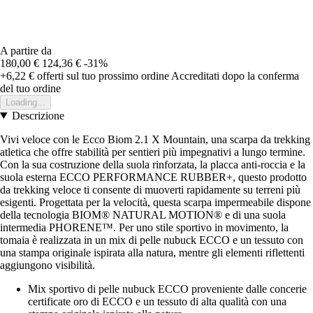
A partire da
180,00 €
124,36 €
-31%
+6,22 €
offerti sul tuo prossimo ordine
Accreditati dopo la conferma
del tuo ordine
Loading...
Descrizione
Vivi veloce con le Ecco Biom 2.1 X Mountain, una scarpa da trekking
atletica che offre stabilità per sentieri più impegnativi a lungo termine.
Con la sua costruzione della suola rinforzata, la placca anti-roccia e la
suola esterna ECCO PERFORMANCE RUBBER+, questo prodotto
da trekking veloce ti consente di muoverti rapidamente su terreni più
esigenti. Progettata per la velocità, questa scarpa impermeabile dispone
della tecnologia BIOM® NATURAL MOTION® e di una suola
intermedia PHORENE™. Per uno stile sportivo in movimento, la
tomaia è realizzata in un mix di pelle nubuck ECCO e un tessuto con
una stampa originale ispirata alla natura, mentre gli elementi riflettenti
aggiungono visibilità.
Mix sportivo di pelle nubuck ECCO proveniente dalle concerie
certificate oro di ECCO e un tessuto di alta qualità con una