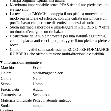
stampa originale ispirata alla natura
Membrana impermeabile senza PFAS tiene il tuo piede asciutto
e a suo agio
La tecnologia BIOM® incoraggia il tuo piede a muoversi in
modo più naturale ed efficace, con una calzata anatomica e un
profilo basso che permette di sentirsi connessi al suolo
Suola intermedia morbida e ultra-leggera in PHORENE™ offre
un ritorno d'energia e un rimbalzo
Costruzione della suola rinforzata per una stabilità aggiuntiva,
con una placca anti-roccia per proteggere il tuo piede da pietre e
rocce
Chiodi innovativi sulla suola esterna ECCO PERFORMANCE
RUBBER+ che offrono trazione multi-direzionale e stabilità
Informazioni aggiuntive
Marchio
Ecco
Colore
black/magnet/black
Colore
Nero
Sesso
Uomo
Fascia d'età
Adulti
Caratteristica
Stelo basso
Materiale principale
Pelle / materiale sintetico
Suola
ramponi
Loading...