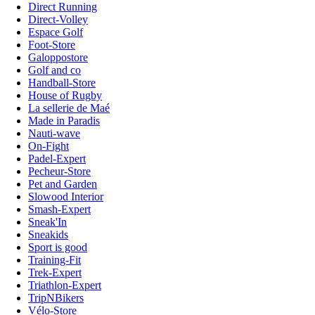
Direct Running
Direct-Volley
Espace Golf
Foot-Store
Galoppostore
Golf and co
Handball-Store
House of Rugby
La sellerie de Maé
Made in Paradis
Nauti-wave
On-Fight
Padel-Expert
Pecheur-Store
Pet and Garden
Slowood Interior
Smash-Expert
Sneak'In
Sneakids
Sport is good
Training-Fit
Trek-Expert
Triathlon-Expert
TripNBikers
Vélo-Store