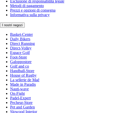
Esclusione di responsabilità legale
Metodi di pagamento
Prezzi e opzioni di consegna
Informativa sulla privacy
I nostri negozi
Basket-Center
Daily Bikers
Direct Running
Direct-Volley
Espace Golf
Foot-Store
Galoppostore
Golf and co
Handball-Store
House of Rugby
La sellerie de Maé
Made in Paradis
Nauti-wave
On-Fight
Padel-Expert
Pecheur-Store
Pet and Garden
Slowood Interior