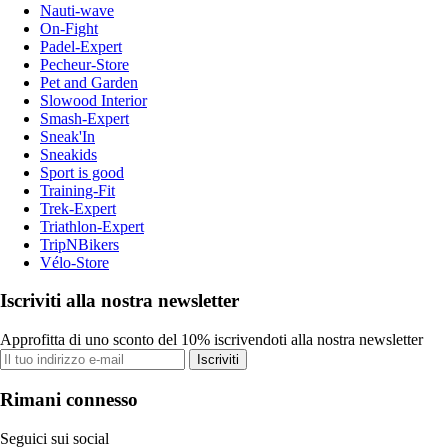
Nauti-wave
On-Fight
Padel-Expert
Pecheur-Store
Pet and Garden
Slowood Interior
Smash-Expert
Sneak'In
Sneakids
Sport is good
Training-Fit
Trek-Expert
Triathlon-Expert
TripNBikers
Vélo-Store
Iscriviti alla nostra newsletter
Approfitta di uno sconto del 10% iscrivendoti alla nostra newsletter
Iscriviti
Rimani connesso
Seguici sui social