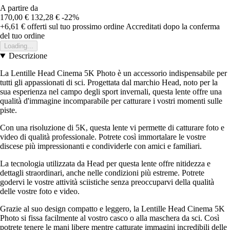
A partire da
170,00 €
132,28 €
-22%
+6,61 €
offerti sul tuo prossimo ordine
Accreditati dopo la conferma
del tuo ordine
Loading...
Descrizione
La Lentille Head Cinema 5K Photo è un accessorio indispensabile per
tutti gli appassionati di sci. Progettata dal marchio Head, noto per la
sua esperienza nel campo degli sport invernali, questa lente offre una
qualità d'immagine incomparabile per catturare i vostri momenti sulle
piste.
Con una risoluzione di 5K, questa lente vi permette di catturare foto e
video di qualità professionale. Potrete così immortalare le vostre
discese più impressionanti e condividerle con amici e familiari.
La tecnologia utilizzata da Head per questa lente offre nitidezza e
dettagli straordinari, anche nelle condizioni più estreme. Potrete
godervi le vostre attività sciistiche senza preoccuparvi della qualità
delle vostre foto e video.
Grazie al suo design compatto e leggero, la Lentille Head Cinema 5K
Photo si fissa facilmente al vostro casco o alla maschera da sci. Così
potrete tenere le mani libere mentre catturate immagini incredibili delle