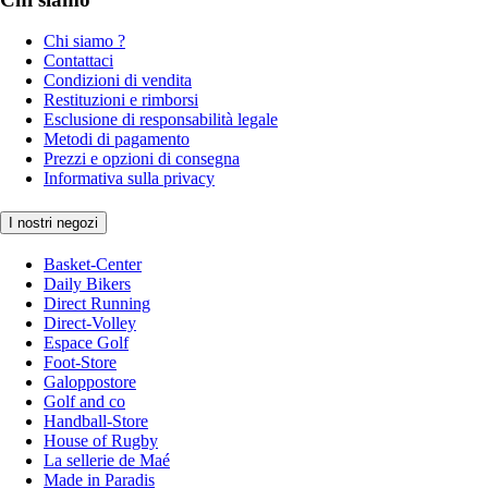
Chi siamo ?
Contattaci
Condizioni di vendita
Restituzioni e rimborsi
Esclusione di responsabilità legale
Metodi di pagamento
Prezzi e opzioni di consegna
Informativa sulla privacy
I nostri negozi
Basket-Center
Daily Bikers
Direct Running
Direct-Volley
Espace Golf
Foot-Store
Galoppostore
Golf and co
Handball-Store
House of Rugby
La sellerie de Maé
Made in Paradis