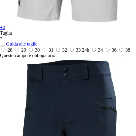
+0
Taglia
*
Guida alle taglie
28
29
30
31
32
33
24h
34
36
38
Questo campo è obbligatorio