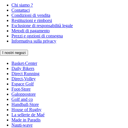
Chi siamo ?
Contattaci
Condizioni di vendita
Restituzioni e rimborsi
Esclusione di responsabilità legale
Metodi di pagamento
Prezzi e opzioni di consegna
Informativa sulla privacy
I nostri negozi
Basket-Center
Daily Bikers
Direct Running
Direct-Volley
Espace Golf
Foot-Store
Galoppostore
Golf and co
Handball-Store
House of Rugby
La sellerie de Maé
Made in Paradis
Nauti-wave