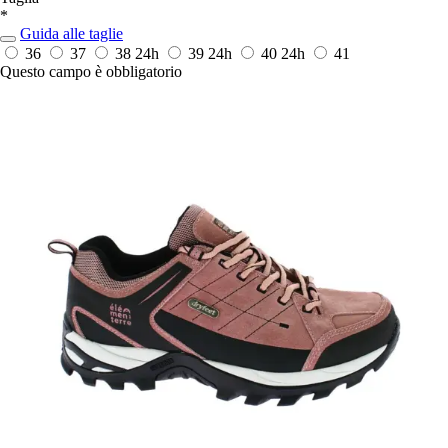
*
Guida alle taglie
36
37
38
24h
39
24h
40
24h
41
Questo campo è obbligatorio