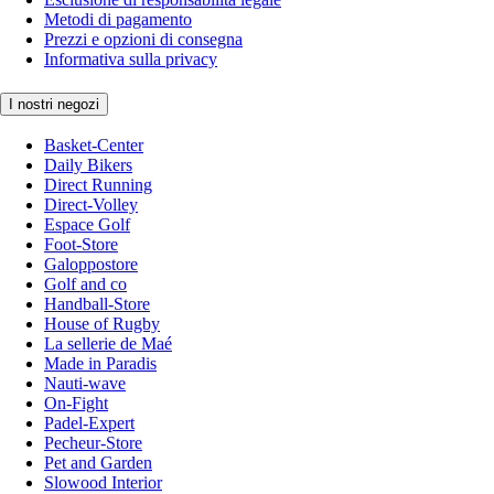
Metodi di pagamento
Prezzi e opzioni di consegna
Informativa sulla privacy
I nostri negozi
Basket-Center
Daily Bikers
Direct Running
Direct-Volley
Espace Golf
Foot-Store
Galoppostore
Golf and co
Handball-Store
House of Rugby
La sellerie de Maé
Made in Paradis
Nauti-wave
On-Fight
Padel-Expert
Pecheur-Store
Pet and Garden
Slowood Interior