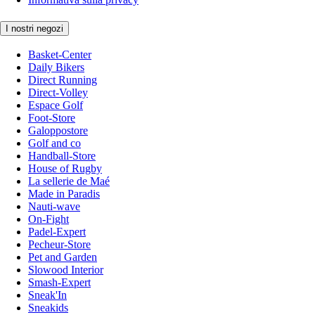
I nostri negozi
Basket-Center
Daily Bikers
Direct Running
Direct-Volley
Espace Golf
Foot-Store
Galoppostore
Golf and co
Handball-Store
House of Rugby
La sellerie de Maé
Made in Paradis
Nauti-wave
On-Fight
Padel-Expert
Pecheur-Store
Pet and Garden
Slowood Interior
Smash-Expert
Sneak'In
Sneakids