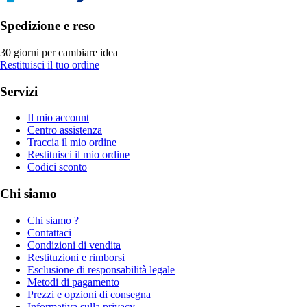
Spedizione e reso
30 giorni per cambiare idea
Restituisci il tuo ordine
Servizi
Il mio account
Centro assistenza
Traccia il mio ordine
Restituisci il mio ordine
Codici sconto
Chi siamo
Chi siamo ?
Contattaci
Condizioni di vendita
Restituzioni e rimborsi
Esclusione di responsabilità legale
Metodi di pagamento
Prezzi e opzioni di consegna
Informativa sulla privacy