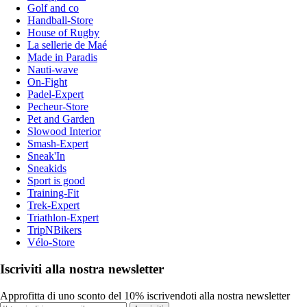
Golf and co
Handball-Store
House of Rugby
La sellerie de Maé
Made in Paradis
Nauti-wave
On-Fight
Padel-Expert
Pecheur-Store
Pet and Garden
Slowood Interior
Smash-Expert
Sneak'In
Sneakids
Sport is good
Training-Fit
Trek-Expert
Triathlon-Expert
TripNBikers
Vélo-Store
Iscriviti alla nostra newsletter
Approfitta di uno sconto del 10% iscrivendoti alla nostra newsletter