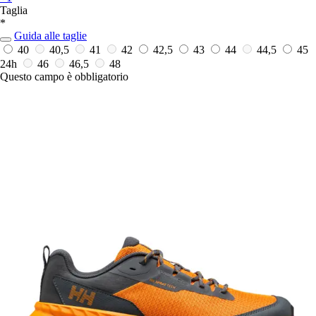
Taglia
*
Guida alle taglie
40
40,5
41
42
42,5
43
44
44,5
45
24h
46
46,5
48
Questo campo è obbligatorio