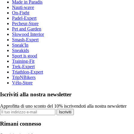
Made in Paradis
Nauti-wave
On-Fight
Padel-Expert
Pecheur-Store
Pet and Garden
Slowood Interior
Smash-Expert
Sneak'In
Sneakids
Sport is good
Training-Fit
Trek-Expert
Triathlon-Expert
TripNBikers
Vélo-Store
Iscriviti alla nostra newsletter
Approfitta di uno sconto del 10% iscrivendoti alla nostra newsletter
Iscriviti
Rimani connesso