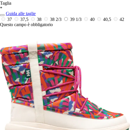
Taglia
*
Guida alle taglie
37
37,5
38
38 2/3
39 1/3
40
40,5
42
Questo campo è obbligatorio