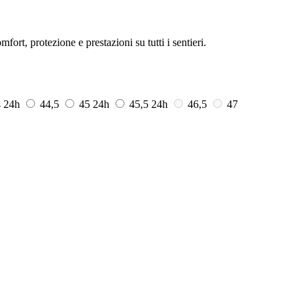
ort, protezione e prestazioni su tutti i sentieri.
4
24h
44,5
45
24h
45,5
24h
46,5
47