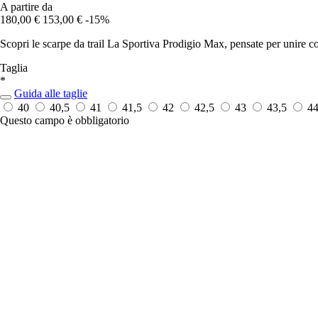
A partire da
180,00 €
153,00 €
-15%
Scopri le scarpe da trail La Sportiva Prodigio Max, pensate per unire comf
Taglia
*
Guida alle taglie
40
40,5
41
41,5
42
42,5
43
43,5
4
Questo campo è obbligatorio